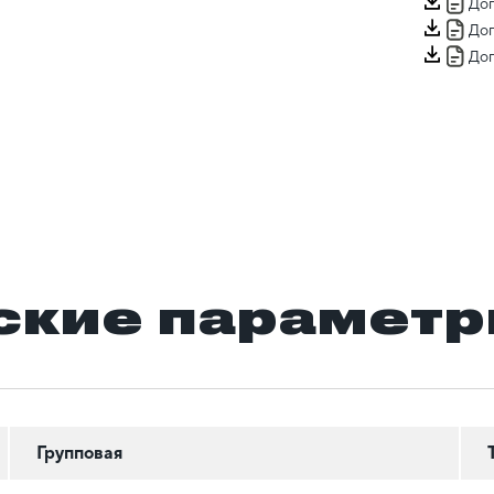
Доп
Доп
Доп
ские парамет
Групповая