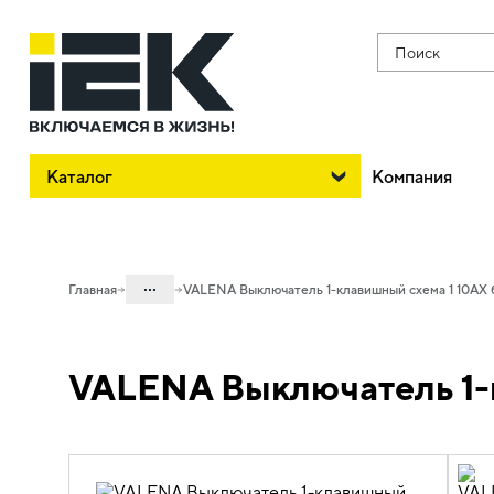
Поиск
Каталог
Компания
...
Главная
VALENA Выключатель 1-клавишный схема 1 10АХ
Каталог
VALENA Выключатель 1-
06. Изделия электроустановочные,
удлинители и силовые разъемы
06.01 Электроустановочные изделия
06.01.14 Электроустановочные
изделия скрытого монтажа VALENA