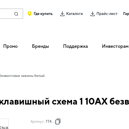
Где купить
Каталоги
Прайс-лист
Га
Промо
Бренды
Поддержка
Инвесторам
 безвинтовые зажимы белый
клавишный схема 1 10АХ без
Артикул
:
774401