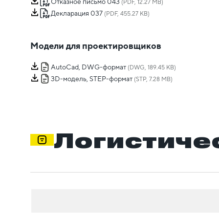
Отказное письмо 043
(PDF, 12.27 MB)
Декларация 037
(PDF, 455.27 KB)
Модели для проектировщиков
AutoCad, DWG-формат
(DWG, 189.45 KB)
3D-модель, STEP-формат
(STP, 7.28 MB)
Логистиче