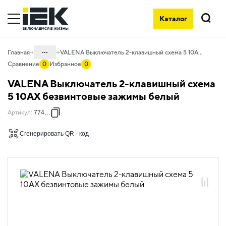
Каталог
Поиск
...
Главная
VALENA Выключатель 2-клавишный схема 5 10АХ безвинтовые зажимы белый
Сравнение
0
Избранное
0
Каталог
VALENA Выключатель 2-клавишный схема
06. Изделия электроустановочные,
5 10АХ безвинтовые зажимы белый
удлинители и силовые разъемы
Артикул
:
774405
06.01 Электроустановочные изделия
Сгенерировать QR - код
06.01.14 Электроустановочные
изделия скрытого монтажа VALENA
06.01.14.01 ЭУИ VALENA: цвет белый