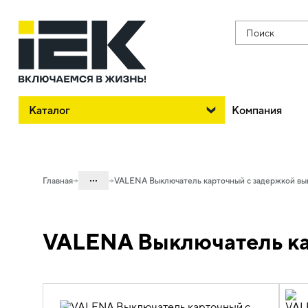
Поиск
Каталог
Компания
...
Главная
VALENA Выключатель карточный с задержкой вы
Каталог
VALENA Выключатель ка
06. Изделия электроустановочные,
удлинители и силовые разъемы
06.01 Электроустановочные изделия
06.01.14 Электроустановочные
изделия скрытого монтажа VALENA