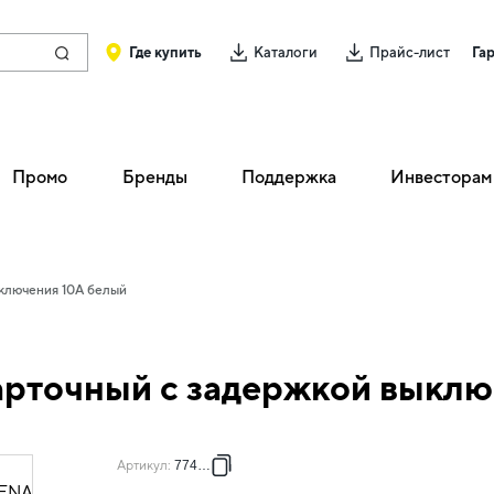
Где купить
Каталоги
Прайс-лист
Га
Промо
Бренды
Поддержка
Инвесторам
ключения 10А белый
рточный с задержкой выклю
Артикул
:
774235