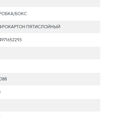
РОБКА/БОКС
ФРОКАРТОН ПЯТИСЛОЙНЫЙ
4971652293
088
8