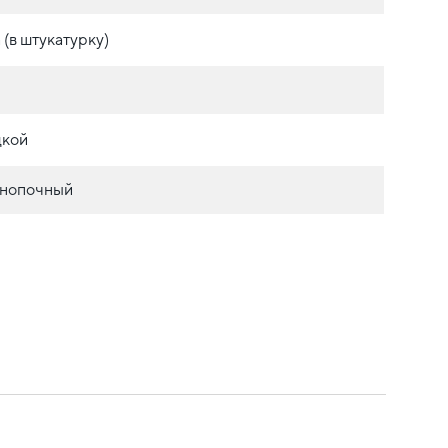
(в штукатурку)
дкой
нопочный