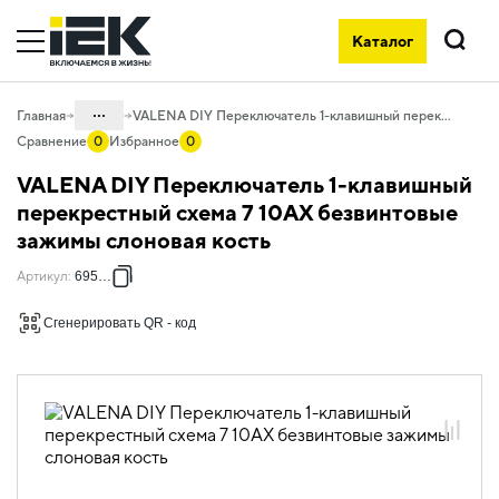
Каталог
Поиск
...
Главная
VALENA DIY Переключатель 1-клавишный перекрестный схема 7 10АХ безвинтовые зажимы слоновая кость
Сравнение
0
Избранное
0
Каталог
VALENA DIY Переключатель 1-клавишный
06. Изделия электроустановочные,
перекрестный схема 7 10АХ безвинтовые
удлинители и силовые разъемы
зажимы слоновая кость
06.01 Электроустановочные изделия
Артикул
:
695608
06.01.14 Электроустановочные
изделия скрытого монтажа VALENA
Сгенерировать QR - код
06.01.14.02 ЭУИ VALENA: цвет
слоновая кость