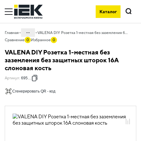
Каталог
Поиск
...
Главная
VALENA DIY Розетка 1-местная без заземления без защитных шторок 16А слоновая кость
Сравнение
0
Избранное
0
Каталог
VALENA DIY Розетка 1-местная без
06. Изделия электроустановочные,
заземления без защитных шторок 16А
удлинители и силовые разъемы
слоновая кость
06.01 Электроустановочные изделия
Артикул
:
695611
06.01.14 Электроустановочные
изделия скрытого монтажа VALENA
Сгенерировать QR - код
06.01.14.02 ЭУИ VALENA: цвет
слоновая кость