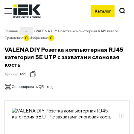
Каталог
Поиск
...
Главная
VALENA DIY Розетка компьютерная RJ45 категория 5Е UTP с захватами слоновая кость
Сравнение
0
Избранное
0
Каталог
VALENA DIY Розетка компьютерная RJ45
06. Изделия электроустановочные,
категория 5Е UTP с захватами слоновая
удлинители и силовые разъемы
кость
06.01 Электроустановочные изделия
Артикул
:
695624
06.01.14 Электроустановочные
изделия скрытого монтажа VALENA
Сгенерировать QR - код
06.01.14.02 ЭУИ VALENA: цвет
слоновая кость