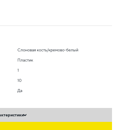
Слоновая кость/кремово-белый
Пластик
1
10
Да
актеристики
ь