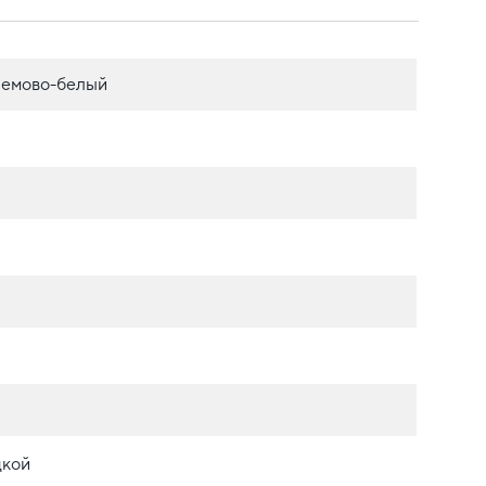
ремово-белый
дкой