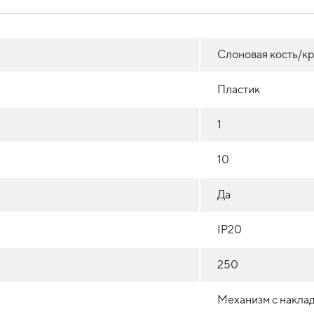
Слоновая кость/к
Пластик
1
10
Да
IP20
250
Механизм с накла