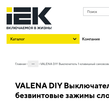
Поиск
Каталог
Компания
...
Главная
VALENA DIY Выключатель 1-клавишный самовозва
Каталог
VALENA DIY Выключатель
06. Изделия электроустановочные,
удлинители и силовые разъемы
безвинтовые зажимы сло
06.01 Электроустановочные изделия
06.01.14 Электроустановочные
изделия скрытого монтажа VALENA