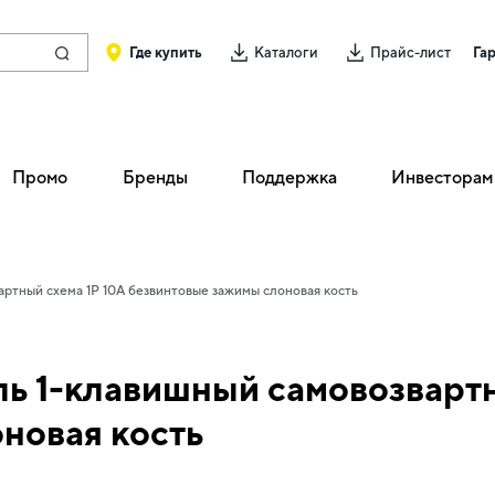
Где купить
Каталоги
Прайс-лист
Га
Промо
Бренды
Поддержка
Инвесторам
ртный схема 1P 10А безвинтовые зажимы слоновая кость
 1-клавишный самовозвартн
новая кость