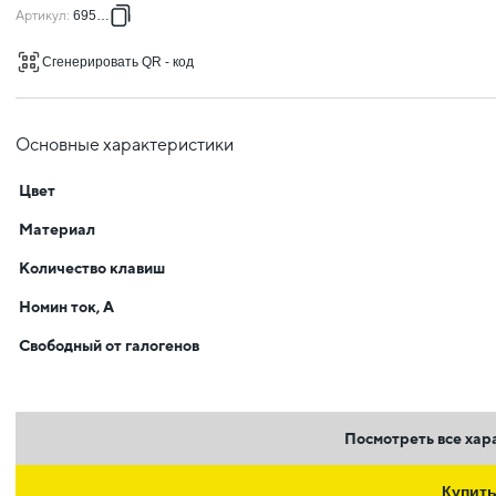
Артикул
:
695607
Сгенерировать QR - код
Основные характеристики
Цвет
Материал
Количество клавиш
Номин ток, А
Свободный от галогенов
Посмотреть все хар
Купит