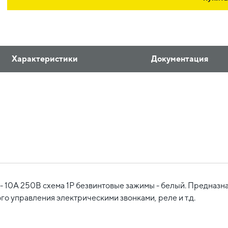
Характеристики
Документация
10А 250В схема 1P безвинтовые зажимы - белый. Предназнач
о управления электрическими звонками, реле и т.д.