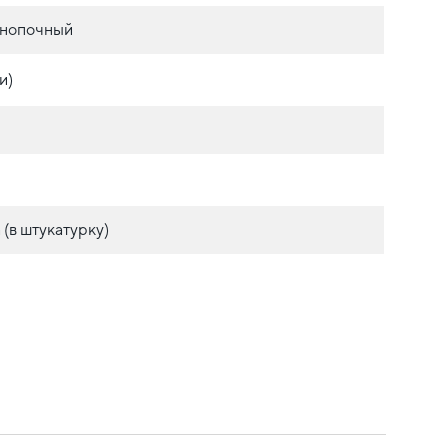
нопочный
и)
(в штукатурку)