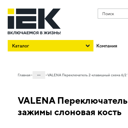
Поиск
Каталог
Компания
...
Главная
VALENA Переключатель 2-клавишный схема 6/2 1
Каталог
VALENA Переключатель 
06. Изделия электроустановочные,
удлинители и силовые разъемы
зажимы слоновая кость
06.01 Электроустановочные изделия
06.01.14 Электроустановочные
изделия скрытого монтажа VALENA