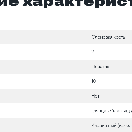
ие характерис
Слоновая кость
2
Пластик
10
Нет
Глянцев./блестящ
Клавишный (качел