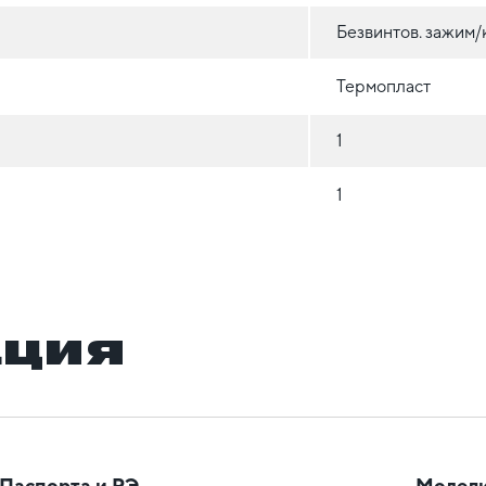
Безвинтов. зажим
Термопласт
1
1
ация
Паспорта и РЭ
Модели