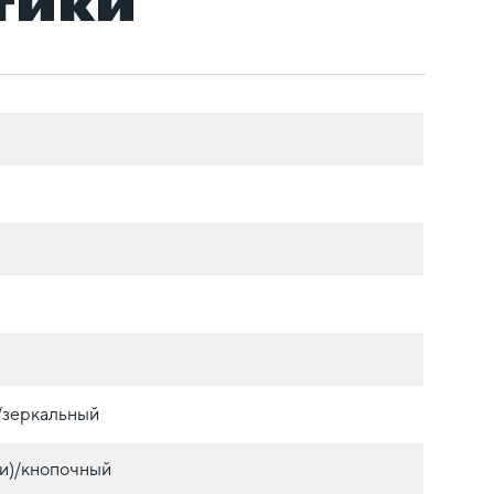
тики
./зеркальный
и)/кнопочный