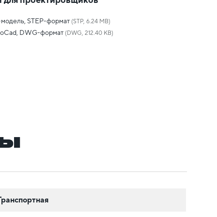
-модель, STEP-формат
(STP, 6.24 MB)
toCad, DWG-формат
(DWG, 212.40 KB)
ры
Транспортная