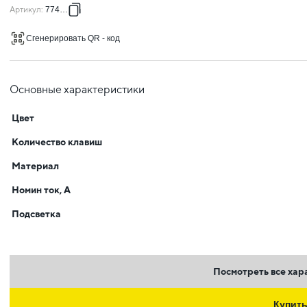
Артикул
:
774198
Сгенерировать QR - код
Основные характеристики
Цвет
Количество клавиш
Материал
Номин ток, А
Подсветка
Посмотреть все хар
Купит