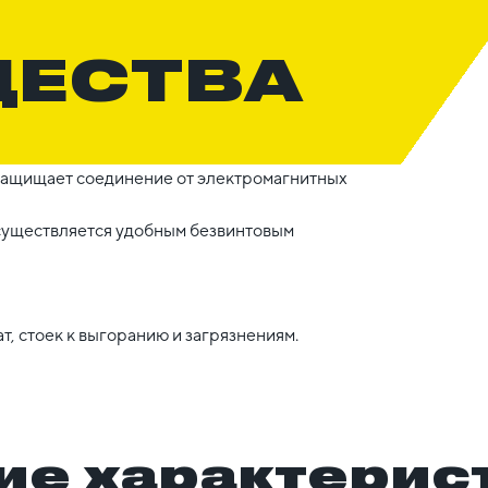
ЩЕСТВА
 защищает соединение от электромагнитных
существляется удобным безвинтовым
, стоек к выгоранию и загрязнениям.
ие характерис