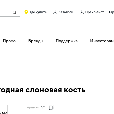
Где купить
Каталоги
Прайс-лист
Га
Промо
Бренды
Поддержка
Инвесторам
одная слоновая кость
Артикул
:
774331