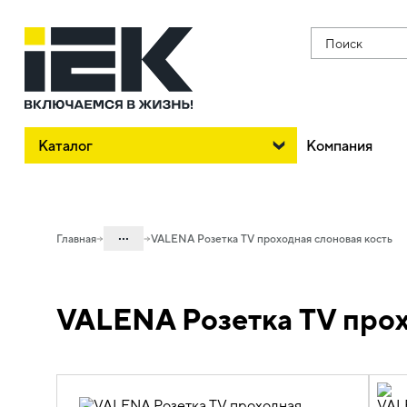
Поиск
Каталог
Компания
...
Главная
VALENA Розетка TV проходная слоновая кость
Каталог
VALENA Розетка TV прох
06. Изделия электроустановочные,
удлинители и силовые разъемы
06.01 Электроустановочные изделия
06.01.14 Электроустановочные
изделия скрытого монтажа VALENA