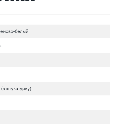
ремово-белый
а
(в штукатурку)