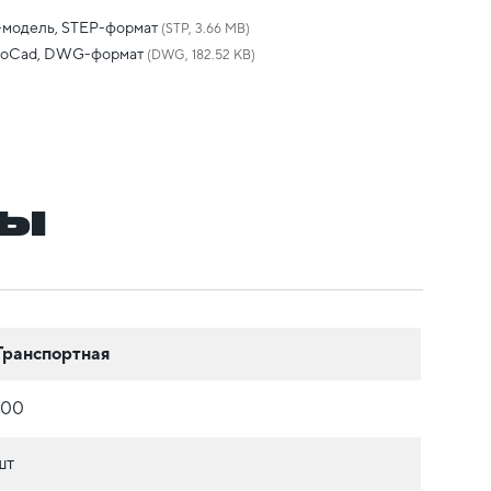
-модель, STEP-формат
(STP, 3.66 MB)
toCad, DWG-формат
(DWG, 182.52 KB)
ры
Транспортная
100
шт