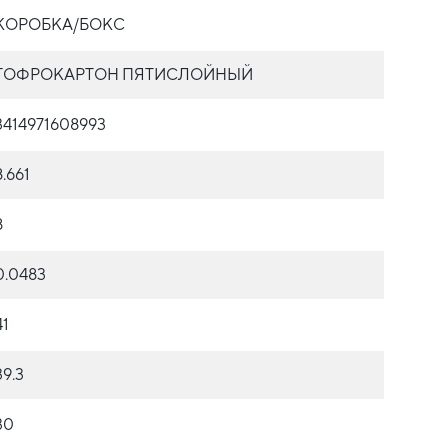
КОРОБКА/БОКС
ГОФРОКАРТОН ПЯТИСЛОЙНЫЙ
3414971608993
8.661
8
0.0483
41
39.3
30