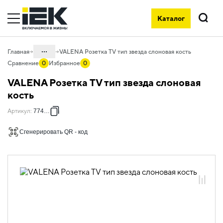
Каталог
Поиск
...
Главная
VALENA Розетка TV тип звезда слоновая кость
Сравнение
0
Избранное
0
Каталог
VALENA Розетка TV тип звезда слоновая
06. Изделия электроустановочные,
кость
удлинители и силовые разъемы
Артикул
:
774329
06.01 Электроустановочные изделия
Сгенерировать QR - код
06.01.14 Электроустановочные
изделия скрытого монтажа VALENA
06.01.14.02 ЭУИ VALENA: цвет
слоновая кость