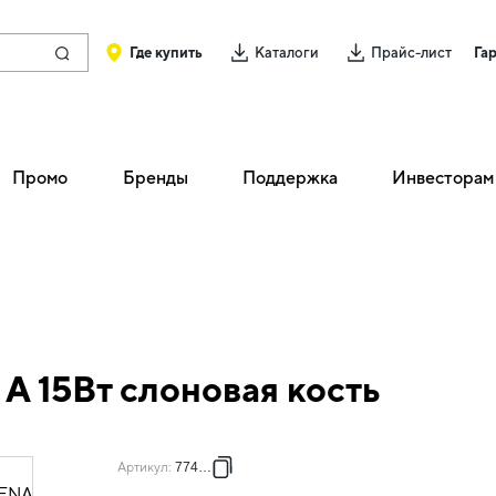
Где купить
Каталоги
Прайс-лист
Га
Промо
Бренды
Поддержка
Инвесторам
A 15Вт слоновая кость
Артикул
:
774170