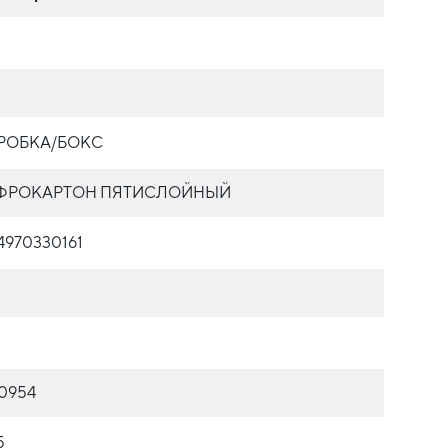
РОБКА/БОКС
ФРОКАРТОН ПЯТИСЛОЙНЫЙ
4970330161
0954
5