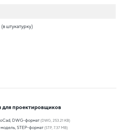
(в штукатурку)
 для проектировщиков
toCad, DWG-формат
(DWG, 253.21 KB)
-модель, STEP-формат
(STP, 7.37 MB)