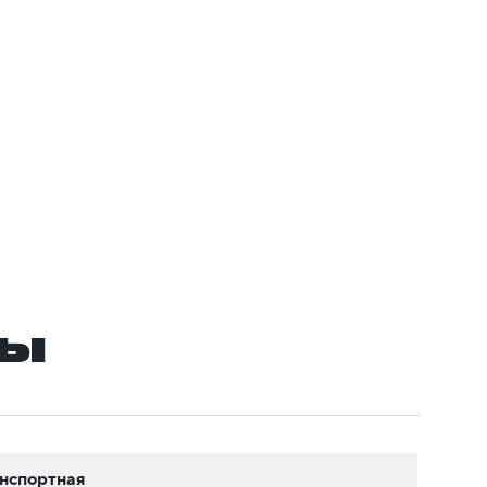
ры
нспортная