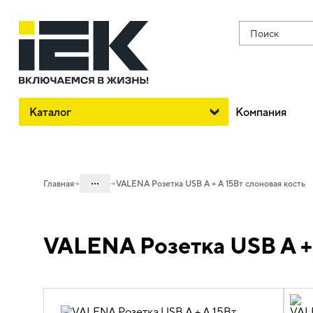
Поиск
Каталог
Компания
...
Главная
VALENA Розетка USB A + A 15Вт слоновая кость
Каталог
VALENA Розетка USB A + 
06. Изделия электроустановочные,
удлинители и силовые разъемы
06.01 Электроустановочные изделия
06.01.14 Электроустановочные
изделия скрытого монтажа VALENA