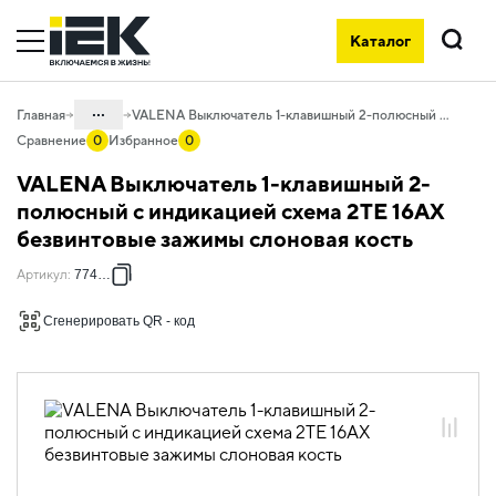
Каталог
Поиск
...
Главная
VALENA Выключатель 1-клавишный 2-полюсный с индикацией схема 2ТЕ 16АХ безвинтовые зажимы слоновая кость
Сравнение
0
Избранное
0
Каталог
VALENA Выключатель 1-клавишный 2-
06. Изделия электроустановочные,
полюсный с индикацией схема 2ТЕ 16АХ
удлинители и силовые разъемы
безвинтовые зажимы слоновая кость
06.01 Электроустановочные изделия
Артикул
:
774349
06.01.14 Электроустановочные
изделия скрытого монтажа VALENA
Сгенерировать QR - код
06.01.14.02 ЭУИ VALENA: цвет
слоновая кость