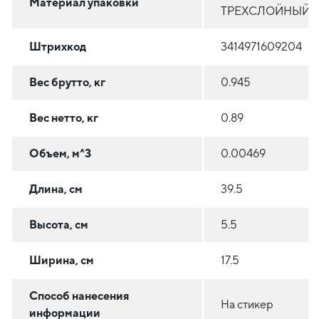
Материал упаковки
ТРЕХСЛОЙНЫЙ
Штрихкод
3414971609204
Вес брутто, кг
0.945
Вес нетто, кг
0.89
Объем, м^3
0.00469
Длина, см
39.5
Высота, см
5.5
Ширина, см
17.5
Способ нанесения
На стикер
информации