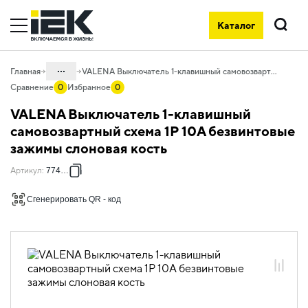
Каталог
Поиск
...
Главная
VALENA Выключатель 1-клавишный самовозвартный схема 1P 10А безвинтовые зажимы слоновая кость
Сравнение
0
Избранное
0
Каталог
VALENA Выключатель 1-клавишный
06. Изделия электроустановочные,
самовозвартный схема 1P 10А безвинтовые
удлинители и силовые разъемы
зажимы слоновая кость
06.01 Электроустановочные изделия
Артикул
:
774311
06.01.14 Электроустановочные
изделия скрытого монтажа VALENA
Сгенерировать QR - код
06.01.14.02 ЭУИ VALENA: цвет
слоновая кость