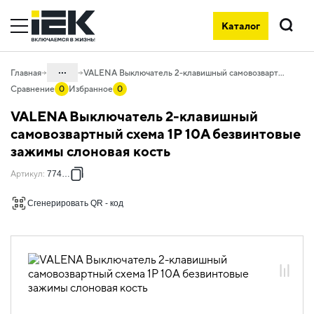
Каталог
Поиск
...
Главная
VALENA Выключатель 2-клавишный самовозвартный схема 1P 10А безвинтовые зажимы слоновая кость
Сравнение
0
Избранное
0
Каталог
VALENA Выключатель 2-клавишный
06. Изделия электроустановочные,
самовозвартный схема 1P 10А безвинтовые
удлинители и силовые разъемы
зажимы слоновая кость
06.01 Электроустановочные изделия
Артикул
:
774118
06.01.14 Электроустановочные
изделия скрытого монтажа VALENA
Сгенерировать QR - код
06.01.14.02 ЭУИ VALENA: цвет
слоновая кость