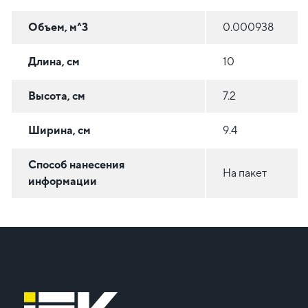
Объем, м^3
0.000938
Длина, см
10
Высота, см
7.2
Ширина, см
9.4
Способ нанесения
На пакет
информации