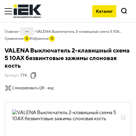
Каталог
Поиск
...
Главная
VALENA Выключатель 2-клавишный схема 5 10АХ безвинтовые зажимы слоновая кость
Сравнение
0
Избранное
0
Каталог
VALENA Выключатель 2-клавишный схема
06. Изделия электроустановочные,
5 10АХ безвинтовые зажимы слоновая
удлинители и силовые разъемы
кость
06.01 Электроустановочные изделия
Артикул
:
774305
06.01.14 Электроустановочные
изделия скрытого монтажа VALENA
Сгенерировать QR - код
06.01.14.02 ЭУИ VALENA: цвет
слоновая кость