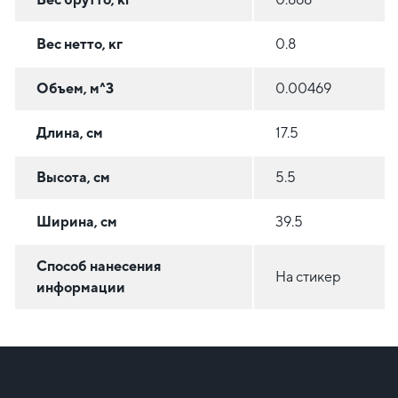
Вес нетто, кг
0.8
Объем, м^3
0.00469
Длина, см
17.5
Высота, см
5.5
Ширина, см
39.5
Способ нанесения
На стикер
информации