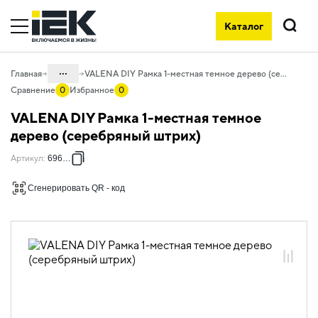
Каталог
Поиск
...
Главная
VALENA DIY Рамка 1-местная темное дерево (серебряный штрих)
Сравнение
0
Избранное
0
Каталог
VALENA DIY Рамка 1-местная темное
06. Изделия электроустановочные,
дерево (серебряный штрих)
удлинители и силовые разъемы
Артикул
:
696730
06.01 Электроустановочные изделия
Сгенерировать QR - код
06.01.14 Электроустановочные
изделия скрытого монтажа VALENA
06.01.14.ХХ Продукция, выведенная из
ассортимента