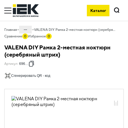
Каталог
Поиск
...
Главная
VALENA DIY Рамка 2-местная ноктюрн (серебряный штрих)
Сравнение
0
Избранное
0
Каталог
VALENA DIY Рамка 2-местная ноктюрн
06. Изделия электроустановочные,
(серебряный штрих)
удлинители и силовые разъемы
Артикул
:
696739
06.01 Электроустановочные изделия
Сгенерировать QR - код
06.01.14 Электроустановочные
изделия скрытого монтажа VALENA
06.01.14.ХХ Продукция, выведенная из
ассортимента