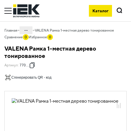
Каталог
Поиск
...
Главная
VALENA Рамка 1-местная дерево тонированное
Сравнение
0
Избранное
0
Каталог
VALENA Рамка 1-местная дерево
06. Изделия электроустановочные,
тонированное
удлинители и силовые разъемы
Артикул
:
770311
06.01 Электроустановочные изделия
Сгенерировать QR - код
06.01.14 Электроустановочные
изделия скрытого монтажа VALENA
06.01.14.ХХ Продукция, выведенная из
ассортимента