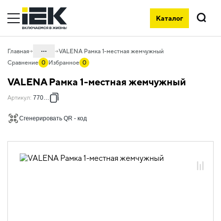
Каталог
Поиск
...
Главная
VALENA Рамка 1-местная жемчужный
Сравнение
0
Избранное
0
Каталог
VALENA Рамка 1-местная жемчужный
06. Изделия электроустановочные,
Артикул
:
770471
удлинители и силовые разъемы
06.01 Электроустановочные изделия
Сгенерировать QR - код
06.01.14 Электроустановочные
изделия скрытого монтажа VALENA
06.01.14.ХХ Продукция, выведенная из
ассортимента