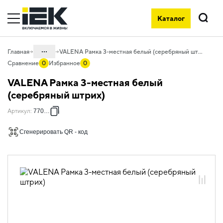
Каталог
Поиск
...
Главная
VALENA Рамка 3-местная белый (серебряный штрих)
Сравнение
0
Избранное
0
Каталог
VALENA Рамка 3-местная белый
06. Изделия электроустановочные,
(серебряный штрих)
удлинители и силовые разъемы
Артикул
:
770493
06.01 Электроустановочные изделия
Сгенерировать QR - код
06.01.14 Электроустановочные
изделия скрытого монтажа VALENA
06.01.14.ХХ Продукция, выведенная из
ассортимента