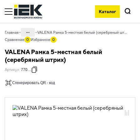
Каталог
Поиск
...
Главная
VALENA Рамка 5-местная белый (серебряный штрих)
Сравнение
0
Избранное
0
Каталог
VALENA Рамка 5-местная белый
06. Изделия электроустановочные,
(серебряный штрих)
удлинители и силовые разъемы
Артикул
:
770495
06.01 Электроустановочные изделия
Сгенерировать QR - код
06.01.14 Электроустановочные
изделия скрытого монтажа VALENA
06.01.14.ХХ Продукция, выведенная из
ассортимента