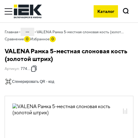
Каталог
Поиск
...
Главная
VALENA Рамка 5-местная слоновая кость (золотой штрих)
Сравнение
0
Избранное
0
Каталог
VALENA Рамка 5-местная слоновая кость
06. Изделия электроустановочные,
(золотой штрих)
удлинители и силовые разъемы
Артикул
:
774155
06.01 Электроустановочные изделия
Сгенерировать QR - код
06.01.14 Электроустановочные
изделия скрытого монтажа VALENA
06.01.14.ХХ Продукция, выведенная из
ассортимента