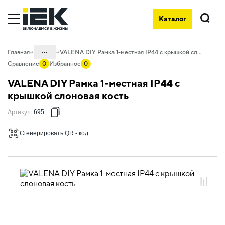
Каталог
Поиск
...
Главная
VALENA DIY Рамка 1-местная IP44 с крышкой слоновая кость
Сравнение
0
Избранное
0
Каталог
VALENA DIY Рамка 1-местная IP44 с
06. Изделия электроустановочные,
крышкой слоновая кость
удлинители и силовые разъемы
Артикул
:
695642
06.01 Электроустановочные изделия
Сгенерировать QR - код
06.01.14 Электроустановочные
изделия скрытого монтажа VALENA
06.01.14.08 Рамки пластиковые
VALENA