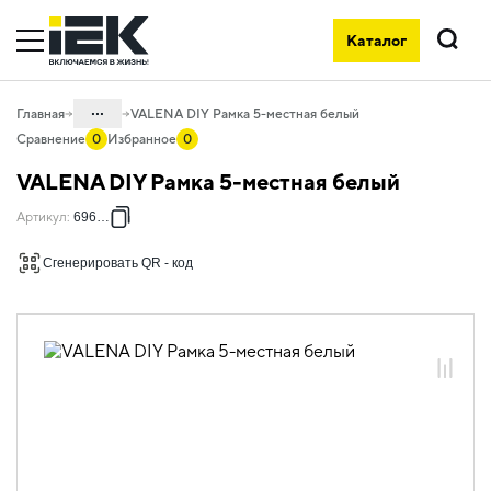
Каталог
Поиск
...
Главная
VALENA DIY Рамка 5-местная белый
Сравнение
0
Избранное
0
Каталог
VALENA DIY Рамка 5-местная белый
06. Изделия электроустановочные,
Артикул
:
696744
удлинители и силовые разъемы
06.01 Электроустановочные изделия
Сгенерировать QR - код
06.01.14 Электроустановочные
изделия скрытого монтажа VALENA
06.01.14.08 Рамки пластиковые
VALENA