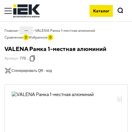
Каталог
Поиск
...
Главная
VALENA Рамка 1-местная алюминий
Сравнение
0
Избранное
0
Каталог
VALENA Рамка 1-местная алюминий
06. Изделия электроустановочные,
Артикул
:
770151
удлинители и силовые разъемы
06.01 Электроустановочные изделия
Сгенерировать QR - код
06.01.14 Электроустановочные
изделия скрытого монтажа VALENA
06.01.14.08 Рамки пластиковые
VALENA