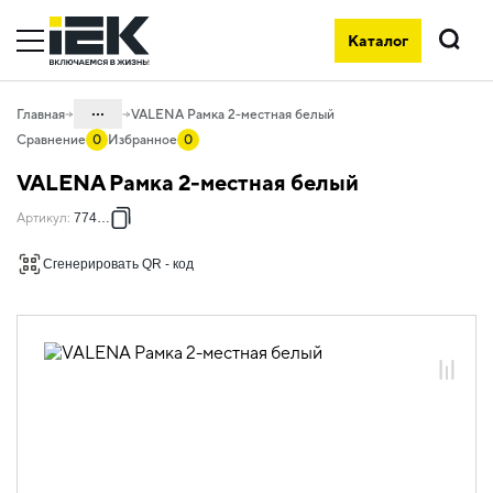
Каталог
Поиск
...
Главная
VALENA Рамка 2-местная белый
Сравнение
0
Избранное
0
Каталог
VALENA Рамка 2-местная белый
06. Изделия электроустановочные,
Артикул
:
774452
удлинители и силовые разъемы
06.01 Электроустановочные изделия
Сгенерировать QR - код
06.01.14 Электроустановочные
изделия скрытого монтажа VALENA
06.01.14.08 Рамки пластиковые
VALENA