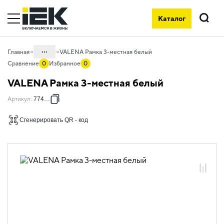
Каталог
Поиск
...
Главная
VALENA Рамка 3-местная белый
Сравнение
0
Избранное
0
Каталог
VALENA Рамка 3-местная белый
06. Изделия электроустановочные,
Артикул
:
774453
удлинители и силовые разъемы
06.01 Электроустановочные изделия
Сгенерировать QR - код
06.01.14 Электроустановочные
изделия скрытого монтажа VALENA
06.01.14.08 Рамки пластиковые
VALENA