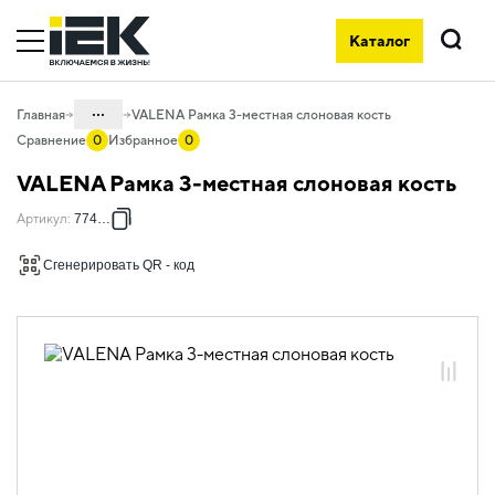
Каталог
Поиск
...
Главная
VALENA Рамка 3-местная слоновая кость
Сравнение
0
Избранное
0
Каталог
VALENA Рамка 3-местная слоновая кость
06. Изделия электроустановочные,
Артикул
:
774353
удлинители и силовые разъемы
06.01 Электроустановочные изделия
Сгенерировать QR - код
06.01.14 Электроустановочные
изделия скрытого монтажа VALENA
06.01.14.08 Рамки пластиковые
VALENA