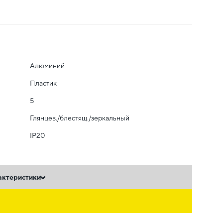
Алюминий
Пластик
5
Глянцев./блестящ./зеркальный
IP20
актеристики
ь