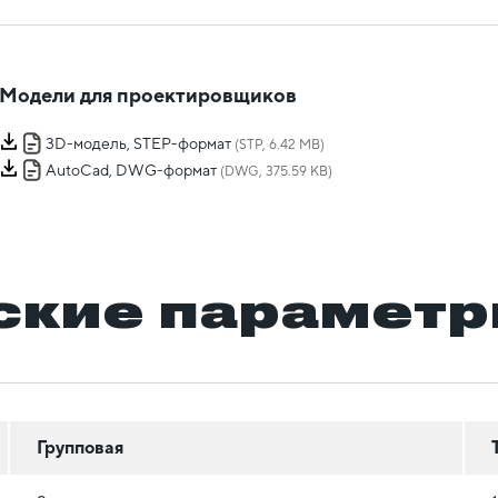
Модели для проектировщиков
3D-модель, STEP-формат
(STP, 6.42 MB)
AutoCad, DWG-формат
(DWG, 375.59 KB)
ские парамет
Групповая