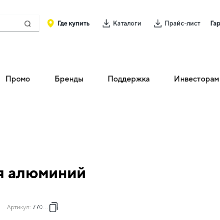
Где купить
Каталоги
Прайс-лист
Га
Промо
Бренды
Поддержка
Инвесторам
я алюминий
Артикул
:
770155