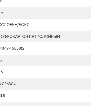
16
шт
КОРОБКА/БОКС
ГОФРОКАРТОН ПЯТИСЛОЙНЫЙ
3414971585812
.7
.6
0.026304
41.8