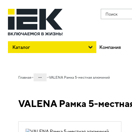
Поиск
Каталог
Компания
...
Главная
VALENA Рамка 5-местная алюминий
Каталог
VALENA Рамка 5-местна
06. Изделия электроустановочные,
удлинители и силовые разъемы
06.01 Электроустановочные изделия
06.01.14 Электроустановочные
изделия скрытого монтажа VALENA