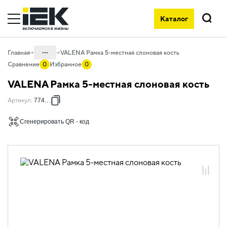
Каталог
Поиск
...
Главная
VALENA Рамка 5-местная слоновая кость
Сравнение
0
Избранное
0
Каталог
VALENA Рамка 5-местная слоновая кость
06. Изделия электроустановочные,
Артикул
:
774355
удлинители и силовые разъемы
06.01 Электроустановочные изделия
Сгенерировать QR - код
06.01.14 Электроустановочные
изделия скрытого монтажа VALENA
06.01.14.08 Рамки пластиковые
VALENA