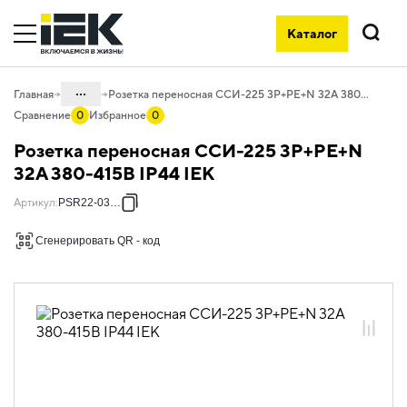
Каталог
Поиск
...
Главная
Розетка переносная ССИ-225 3Р+РЕ+N 32А 380-415В IP44 IEK
Сравнение
0
Избранное
0
Каталог
Розетка переносная ССИ-225 3Р+РЕ+N
06. Изделия электроустановочные,
32А 380-415В IP44 IEK
удлинители и силовые разъемы
Артикул
:
PSR22-032-5
06.05 Силовые разъемы
Сгенерировать QR - код
06.05.03 Силовые разъемы ДРУГИЕ
СЕРИИ
06.05.03.05 Розетки переносные IP44