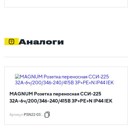
Аналоги
MAGNUM Розетка переносная ССИ-225
32А-6ч/200/346-240/415В 3P+PE+N IP44 IEK
Артикул
:
PSN22-032-5