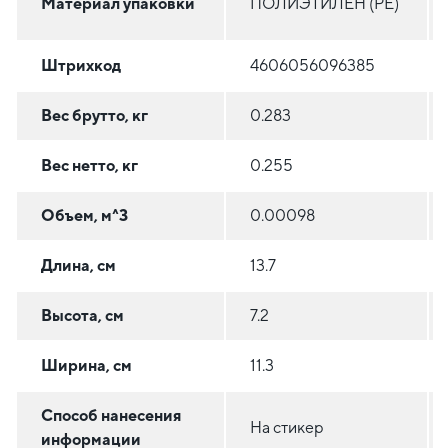
Материал упаковки
ПОЛИЭТИЛЕН (PE)
Штрихкод
4606056096385
Вес брутто, кг
0.283
Вес нетто, кг
0.255
Объем, м^3
0.00098
Длина, см
13.7
Высота, см
7.2
Ширина, см
11.3
Способ нанесения
На стикер
информации