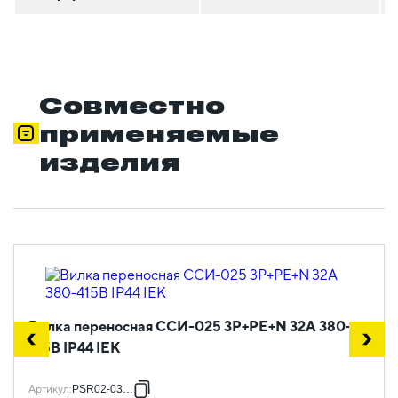
Совместно
применяемые
изделия
Вилка переносная ССИ-025 3Р+РЕ+N 32А 380-
415В IP44 IEK
Артикул
:
PSR02-032-5