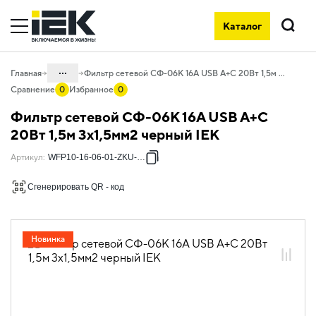
Каталог
Поиск
...
Главная
Фильтр сетевой СФ-06К 16А USB A+C 20Вт 1,5м 3х1,5мм2 черный IEK
Сравнение
0
Избранное
0
Каталог
Фильтр сетевой СФ-06К 16А USB A+C
06. Изделия электроустановочные,
20Вт 1,5м 3х1,5мм2 черный IEK
удлинители и силовые разъемы
Артикул
:
WFP10-16-06-01-ZKU-K02
06.02 Удлинители бытовые и сетевые
фильтры
Сгенерировать QR - код
06.02.02 Сетевые фильтры
06.02.02.01 Сетевые фильтры
Новинка