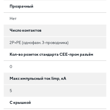
Прозрачный
Нет
Число контактов
2P+PE (однофазн. 3-проводника)
Кол-во розеток стандарта CEE-пром разъём
0
Макс импульсный ток Iimp, кА
5
С крышкой