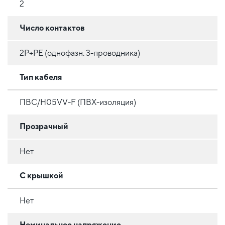
2
Число контактов
2P+PE (однофазн. 3-проводника)
Тип кабеля
ПВС/H05VV-F (ПВХ-изоляция)
Прозрачный
Нет
С крышкой
Нет
Номинальное напряжение