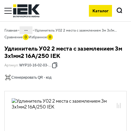
Каталог
Поиск
...
Главная
Удлинитель У02 2 места с заземлением 3м 3х1мм2 16А/250 IEK
Сравнение
0
Избранное
0
Каталог
Удлинитель У02 2 места с заземлением 3м
06. Изделия электроустановочные,
3х1мм2 16А/250 IEK
удлинители и силовые разъемы
Артикул
:
WYP10-16-02-03-Z-N
06.02 Удлинители бытовые и сетевые
фильтры
Сгенерировать QR - код
06.02.01 Удлинители бытовые
06.02.01.01 Удлинители бытовые