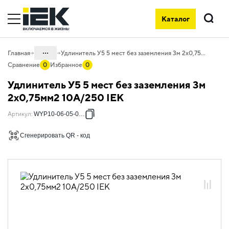
Каталог
Поиск
...
Главная
Удлинитель У5 5 мест без заземления 3м 2х0,75мм2 10А/250 IEK
Сравнение
0
Избранное
0
Каталог
Удлинитель У5 5 мест без заземления 3м
06. Изделия электроустановочные,
2х0,75мм2 10А/250 IEK
удлинители и силовые разъемы
Артикул
:
WYP10-06-05-03-N
06.02 Удлинители бытовые и сетевые
фильтры
Сгенерировать QR - код
06.02.01 Удлинители бытовые
06.02.01.01 Удлинители бытовые