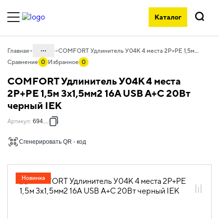
Каталог
Поиск
...
Главная
COMFORT Удлинитель У04К 4 места 2P+PE 1,5м 3х1,5мм2 16А USB A+C 20Вт черный IEK
Сравнение
0
Избранное
0
Каталог
COMFORT Удлинитель У04К 4 места
06. Изделия электроустановочные,
2P+PE 1,5м 3х1,5мм2 16А USB A+C 20Вт
удлинители и силовые разъемы
черный IEK
06.02 Удлинители бытовые и сетевые
Артикул
:
694616
фильтры
06.02.01 Удлинители бытовые
Сгенерировать QR - код
06.02.01.07 Удлинители бытовые
COMFORT
Новинка