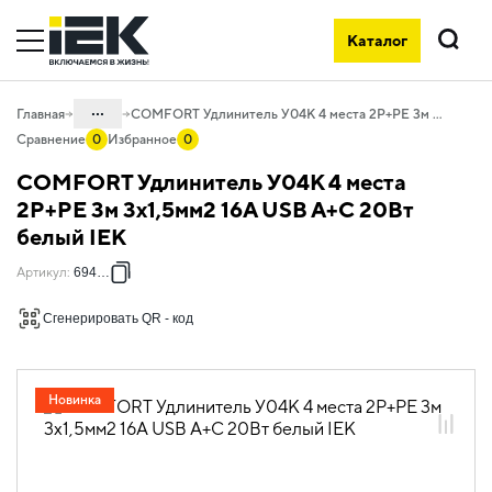
Каталог
Поиск
...
Главная
COMFORT Удлинитель У04К 4 места 2P+PE 3м 3х1,5мм2 16А USB A+C 20Вт белый IEK
Сравнение
0
Избранное
0
Каталог
COMFORT Удлинитель У04К 4 места
06. Изделия электроустановочные,
2P+PE 3м 3х1,5мм2 16А USB A+C 20Вт
удлинители и силовые разъемы
белый IEK
06.02 Удлинители бытовые и сетевые
Артикул
:
694692
фильтры
06.02.01 Удлинители бытовые
Сгенерировать QR - код
06.02.01.07 Удлинители бытовые
COMFORT
Новинка