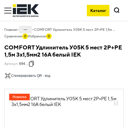
Каталог
Поиск
...
Главная
COMFORT Удлинитель У05К 5 мест 2P+PE 1,5м 3х1,5мм2 16А белый IEK
Сравнение
0
Избранное
0
Каталог
COMFORT Удлинитель У05К 5 мест 2P+PE
06. Изделия электроустановочные,
1,5м 3х1,5мм2 16А белый IEK
удлинители и силовые разъемы
Артикул
:
694631
06.02 Удлинители бытовые и сетевые
фильтры
Сгенерировать QR - код
06.02.01 Удлинители бытовые
06.02.01.07 Удлинители бытовые
COMFORT
Новинка