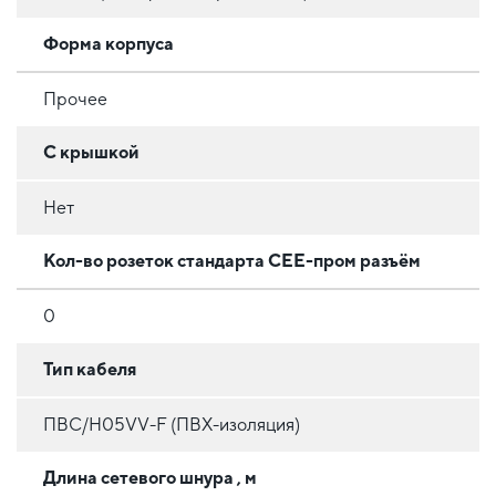
Форма корпуса
Прочее
С крышкой
Нет
Кол-во розеток стандарта CEE-пром разъём
0
Тип кабеля
ПВС/H05VV-F (ПВХ-изоляция)
Длина сетевого шнура , м