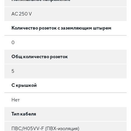
AC 250 V
Количество розеток с заземляющим штырем
0
Общ количество розеток
5
С крышкой
Нет
Тип кабеля
ПВС/H05VV-F (ПВХ-изоляция)