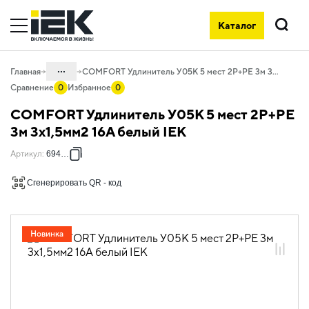
Каталог
Поиск
...
Главная
COMFORT Удлинитель У05К 5 мест 2P+PE 3м 3х1,5мм2 16А белый IEK
Сравнение
0
Избранное
0
Каталог
COMFORT Удлинитель У05К 5 мест 2P+PE
06. Изделия электроустановочные,
3м 3х1,5мм2 16А белый IEK
удлинители и силовые разъемы
Артикул
:
694632
06.02 Удлинители бытовые и сетевые
фильтры
Сгенерировать QR - код
06.02.01 Удлинители бытовые
06.02.01.07 Удлинители бытовые
COMFORT
Новинка