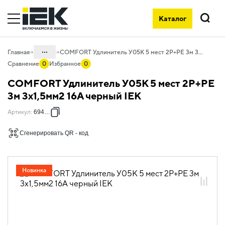
Каталог
Поиск
...
Главная
COMFORT Удлинитель У05К 5 мест 2P+PE 3м 3х1,5мм2 16А черный IEK
Сравнение
0
Избранное
0
Каталог
COMFORT Удлинитель У05К 5 мест 2P+PE
06. Изделия электроустановочные,
3м 3х1,5мм2 16А черный IEK
удлинители и силовые разъемы
Артикул
:
694688
06.02 Удлинители бытовые и сетевые
фильтры
Сгенерировать QR - код
06.02.01 Удлинители бытовые
06.02.01.07 Удлинители бытовые
COMFORT
Новинка