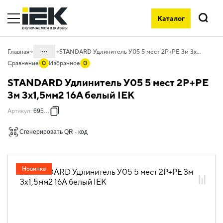
Каталог
Поиск
...
Главная
STANDARD Удлинитель У05 5 мест 2P+PE 3м 3х1,5мм2 16А белый IEK
Сравнение
0
Избранное
0
Каталог
STANDARD Удлинитель У05 5 мест 2P+PE
06. Изделия электроустановочные,
3м 3х1,5мм2 16А белый IEK
удлинители и силовые разъемы
Артикул
:
695012
06.02 Удлинители бытовые и сетевые
фильтры
Сгенерировать QR - код
06.02.01 Удлинители бытовые
06.02.01.08 Удлинители бытовые
STANDARD
Новинка