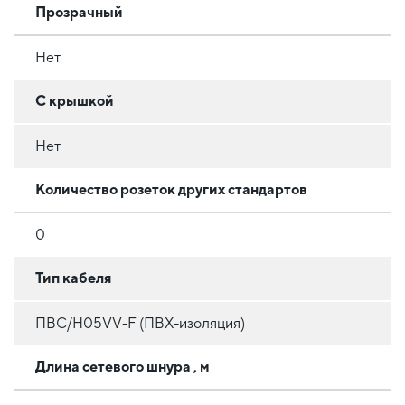
Прозрачный
Нет
С крышкой
Нет
Количество розеток других стандартов
0
Тип кабеля
ПВС/H05VV-F (ПВХ-изоляция)
Длина сетевого шнура , м