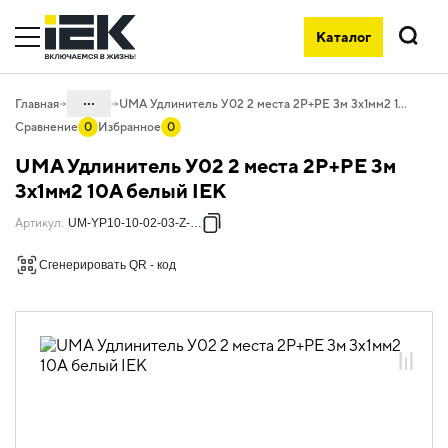
Каталог
Поиск
...
Главная
UMA Удлинитель У02 2 места 2P+PE 3м 3х1мм2 10А белый IEK
Сравнение
0
Избранное
0
Каталог
UMA Удлинитель У02 2 места 2P+PE 3м
06. Изделия электроустановочные,
3х1мм2 10А белый IEK
удлинители и силовые разъемы
Артикул
:
UM-YP10-10-02-03-Z-K01
06.02 Удлинители бытовые и сетевые
фильтры
Сгенерировать QR - код
06.02.01 Удлинители бытовые
06.02.01.05 Удлинители бытовые UMA