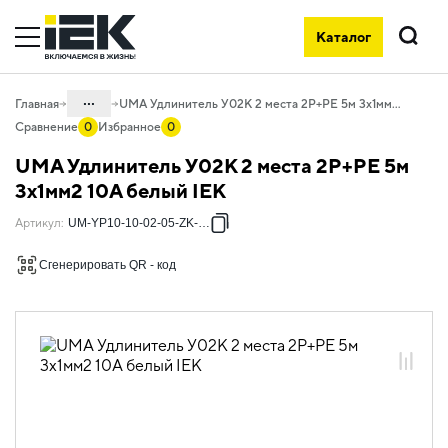
Каталог
Поиск
...
Главная
UMA Удлинитель У02К 2 места 2P+PE 5м 3х1мм2 10А белый IEK
Сравнение
0
Избранное
0
Каталог
UMA Удлинитель У02К 2 места 2P+PE 5м
06. Изделия электроустановочные,
3х1мм2 10А белый IEK
удлинители и силовые разъемы
Артикул
:
UM-YP10-10-02-05-ZK-K01
06.02 Удлинители бытовые и сетевые
фильтры
Сгенерировать QR - код
06.02.01 Удлинители бытовые
06.02.01.05 Удлинители бытовые UMA