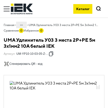
Каталог
Поиск
...
Главная
UMA Удлинитель У03 3 места 2P+PE 5м 3х1мм2 10А белый IEK
Сравнение
0
Избранное
0
Каталог
UMA Удлинитель У03 3 места 2P+PE 5м
06. Изделия электроустановочные,
3х1мм2 10А белый IEK
удлинители и силовые разъемы
Артикул
:
UM-YP10-10-03-05-Z-K01
06.02 Удлинители бытовые и сетевые
фильтры
Сгенерировать QR - код
06.02.01 Удлинители бытовые
06.02.01.05 Удлинители бытовые UMA