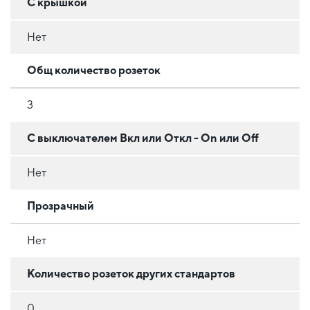
С крышкой
Нет
Общ количество розеток
3
С выключателем Вкл или Откл - On или Off
Нет
Прозрачный
Нет
Количество розеток других стандартов
0