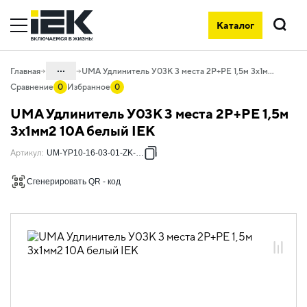
Каталог
Поиск
...
Главная
UMA Удлинитель У03К 3 места 2P+PE 1,5м 3х1мм2 10А белый IEK
Сравнение
0
Избранное
0
Каталог
UMA Удлинитель У03К 3 места 2P+PE 1,5м
06. Изделия электроустановочные,
3х1мм2 10А белый IEK
удлинители и силовые разъемы
Артикул
:
UM-YP10-16-03-01-ZK-K01
06.02 Удлинители бытовые и сетевые
фильтры
Сгенерировать QR - код
06.02.01 Удлинители бытовые
06.02.01.05 Удлинители бытовые UMA