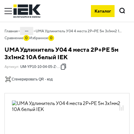
Каталог
Поиск
...
Главная
UMA Удлинитель У04 4 места 2P+PE 5м 3х1мм2 10А белый IEK
Сравнение
0
Избранное
0
Каталог
UMA Удлинитель У04 4 места 2P+PE 5м
06. Изделия электроустановочные,
3х1мм2 10А белый IEK
удлинители и силовые разъемы
Артикул
:
UM-YP10-10-04-05-Z-K01
06.02 Удлинители бытовые и сетевые
фильтры
Сгенерировать QR - код
06.02.01 Удлинители бытовые
06.02.01.05 Удлинители бытовые UMA