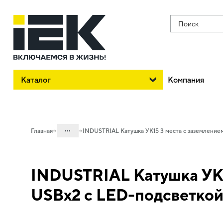
Поиск
Каталог
Компания
...
Главная
INDUSTRIAL Катушка УК15 3 места с заземлением
Каталог
INDUSTRIAL Катушка УК15
06. Изделия электроустановочные,
удлинители и силовые разъемы
USBх2 с LED-подсветкой
06.03 Удлинители силовые
06.03.01 Удлинители на катушках