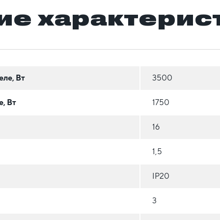
ие характерис
еле, Вт
3500
, Вт
1750
16
1,5
IP20
3