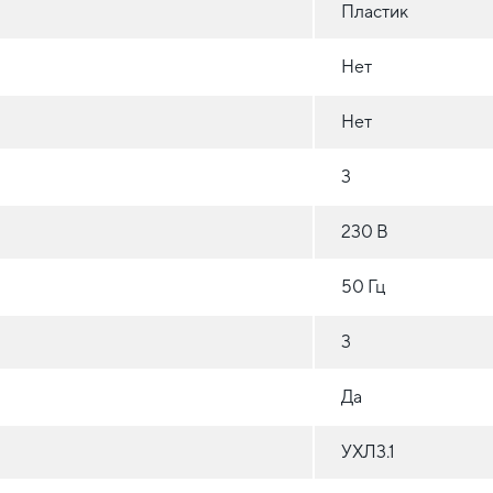
Пластик
Нет
Нет
3
230 В
50 Гц
3
Да
УХЛ3.1