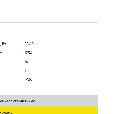
, Вт
3500
т
1750
16
1,5
IP20
се характеристики
Купить