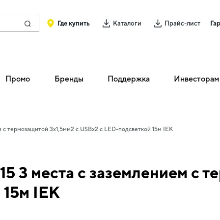
Где купить
Каталоги
Прайс-лист
Га
Промо
Бренды
Поддержка
Инвесторам
 с термозащитой 3х1,5мм2 с USBх2 с LED-подсветкой 15м IEK
 3 места с заземлением с т
 15м IEK