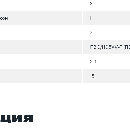
2
оком
I
3
ПВС/H05VV-F (ПВ
2,3
15
ация