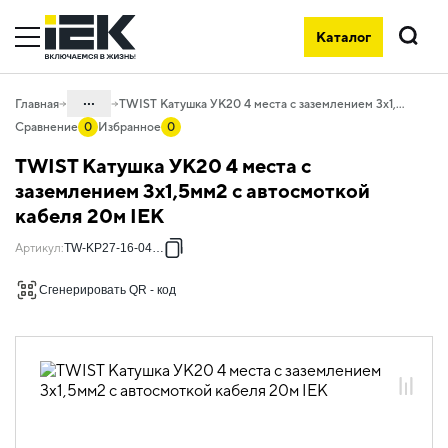
Каталог
Поиск
...
Главная
TWIST Катушка УК20 4 места с заземлением 3х1,5мм2 с автосмоткой кабеля 20м IEK
Сравнение
0
Избранное
0
Каталог
TWIST Катушка УК20 4 места с
06. Изделия электроустановочные,
заземлением 3х1,5мм2 с автосмоткой
удлинители и силовые разъемы
кабеля 20м IEK
06.03 Удлинители силовые
Артикул
:
TW-KP27-16-04-20
06.03.01 Удлинители на катушках
Сгенерировать QR - код
06.03.01.05 Удлинители на катушках
TWIST