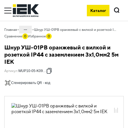
Каталог
Поиск
...
Главная
Шнур УШ-01РВ оранжевый с вилкой и розеткой IP44 с заземлением 3х1,0мм2 5м IEK
Сравнение
0
Избранное
0
Каталог
Шнур УШ-01РВ оранжевый с вилкой и
06. Изделия электроустановочные,
розеткой IP44 с заземлением 3х1,0мм2 5м
удлинители и силовые разъемы
IEK
06.03 Удлинители силовые
Артикул
:
WUP10-05-K09-44
06.03.02 Удлинители на рамках,
промышленные IP44, удлинители-
Сгенерировать QR - код
шнуры
06.03.02.03 Удлинители-шнуры