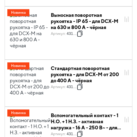
Новинка
Выносная поворотная
рукоятка - IP 65 - для DCX-M
на 630 и 800 А - чёрная
Артикул
:
431142
Новинка
Стандартная поворотная
рукоятка - для DCX-M от 200
до 400 А - чёрная
Артикул
:
431146
Новинка
Вспомогательный контакт - 1
Н.О. + 1 Н.З. - активная
нагрузка - 16 А - 250 В~ - для
DCX-M от 40 до 1250 А
Артикул
:
431155