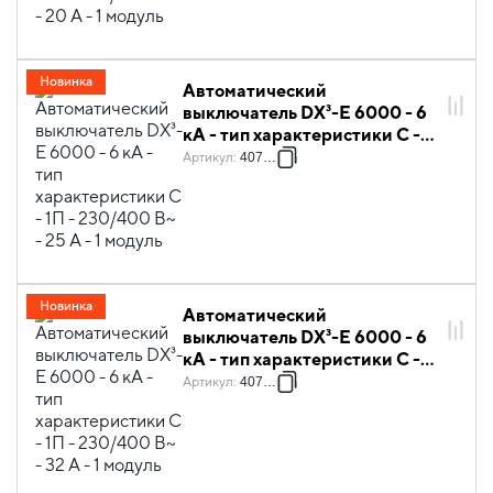
Новинка
Автоматический
выключатель DX³-E 6000 - 6
кА - тип характеристики C -
1П - 230/400 В~ - 25 А - 1
Артикул
:
407265
модуль
Новинка
Автоматический
выключатель DX³-E 6000 - 6
кА - тип характеристики C -
1П - 230/400 В~ - 32 А - 1
Артикул
:
407266
модуль