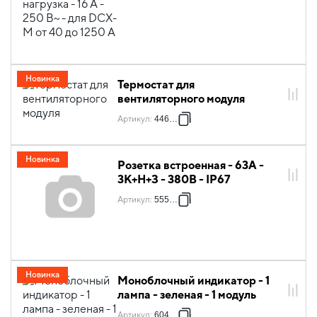
Новинка
Термостат для
вентиляторного модуля
Артикул
:
446098
Новинка
Розетка встроенная - 63А -
3К+Н+З - 380В - IP67
Артикул
:
555589
Новинка
Моноблочный индикатор - 1
лампа - зеленая - 1 модуль
Артикул
:
604077