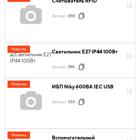
Считыватель RFID
Артикул
:
059059
Новинка
Светильник E27 IP44 100Вт
Артикул
:
060451
Новинка
ИБП Niky 600ВА IEC USB
Артикул
:
310009
Новинка
Вспомогательный