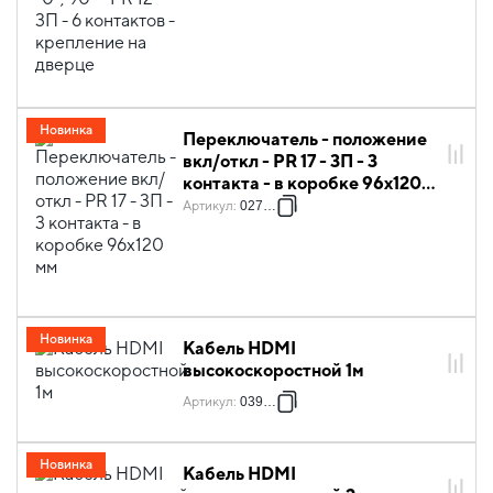
дверце
Новинка
Переключатель - положение
вкл/откл - PR 17 - 3П - 3
контакта - в коробке 96x120
мм
Артикул
:
027717
Новинка
Кабель HDMI
высокоскоростной 1м
Артикул
:
039851
Новинка
Кабель HDMI