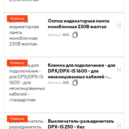
Новинка
Osmoz индикаторная лампа
моноблочная 230В желтая
Артикул
:
024614
Новинка
Клемма для подключения - для
DPX/DPX-IS 1600 - для
неоконцованных кабелей -
стандартная
Артикул
:
026269
Новинка
Выключатель-разъединитель
DPX-IS 250 - без