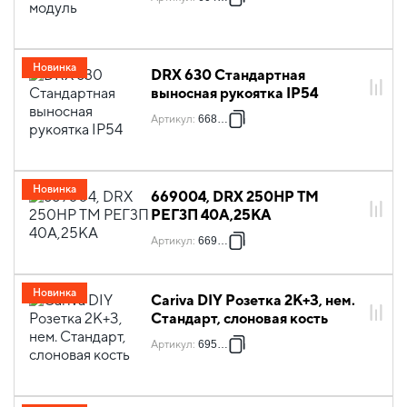
Новинка
DRX 630 Стандартная
выносная рукоятка IP54
Артикул
:
668781
Новинка
669004, DRX 250HP TM
РЕГ3П 40A,25КА
Артикул
:
669004
Новинка
Cariva DIY Розетка 2К+З, нем.
Стандарт, слоновая кость
Артикул
:
695916