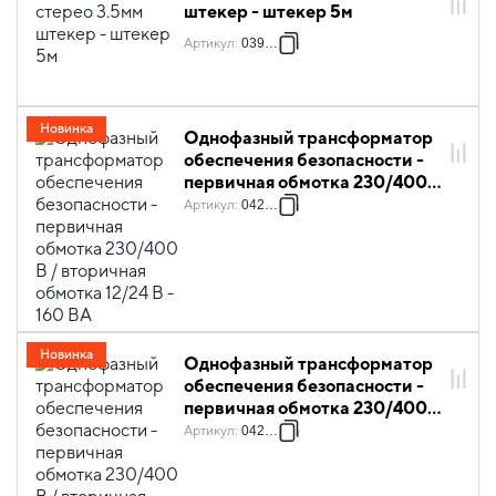
штекер - штекер 5м
Артикул
:
039872
Новинка
Однофазный трансформатор
обеспечения безопасности -
первичная обмотка 230/400 В
/ вторичная обмотка 12/24 В -
Артикул
:
042843
160 ВА
Новинка
Однофазный трансформатор
обеспечения безопасности -
первичная обмотка 230/400 В
/ вторичная обмотка 12/24 В -
Артикул
:
042849
1000 ВА