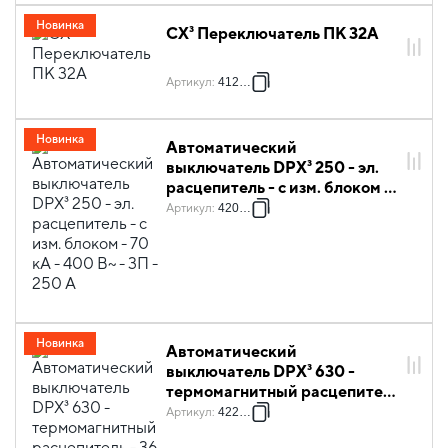
Новинка
CX³ Переключатель ПК 32A
Артикул
:
412900
Новинка
Автоматический
выключатель DPX³ 250 - эл.
расцепитель - с изм. блоком -
70 кА - 400 В~ - 3П - 250 А
Артикул
:
420669
Новинка
Автоматический
выключатель DPX³ 630 -
термомагнитный расцепитель
- 36 кА - 400 В~ - 4П - 250 А
Артикул
:
422005