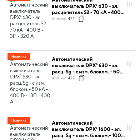
выключатель DPX³ 630 - эл.
расцепитель S2 - 70 кА - 400
В~ - 3П - 320 А
Артикул
:
422077
Новинка
Автоматический
выключатель DPX³ 630 - эл.
расц. Sg - с изм. блоком. - 50
кА - 400 В~ - 3П - 400 А
Артикул
:
422188
Новинка
Автоматический
выключатель DPX³ 1600 - эл.
расц. Sg - с изм. блоком.- 100