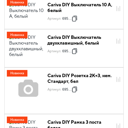
Новинка
Cariva DIY Выключатель 10 А,
белый
Артикул
:
695930
Новинка
Cariva DIY Выключатель
двухклавишный, белый
Артикул
:
695934
Новинка
Cariva DIY Розетка 2К+З, нем.
Стандарт, бел
Артикул
:
695946
Новинка
Cariva DIY Рамка 3 поста
белая