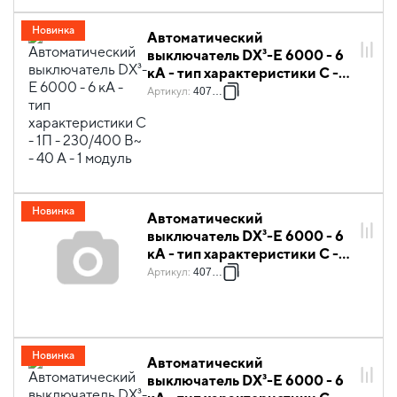
Новинка
Автоматический
выключатель DX³-E 6000 - 6
кА - тип характеристики C -
1П - 230/400 В~ - 40 А - 1
Артикул
:
407267
модуль
Новинка
Автоматический
выключатель DX³-E 6000 - 6
кА - тип характеристики C -
3П - 230/400 В~ - 16 А - 3
Артикул
:
407291
модуля
Новинка
Автоматический
выключатель DX³-E 6000 - 6