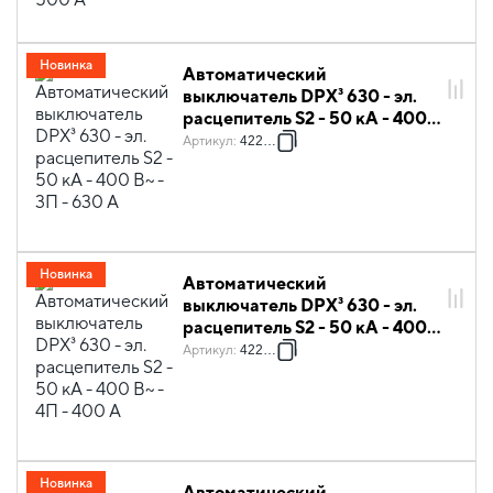
Новинка
Автоматический
выключатель DPX³ 630 - эл.
расцепитель S2 - 50 кА - 400
В~ - 3П - 630 А
Артикул
:
422070
Новинка
Автоматический
выключатель DPX³ 630 - эл.
расцепитель S2 - 50 кА - 400
В~ - 4П - 400 А
Артикул
:
422073
Новинка
Автоматический