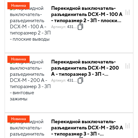
Новинка
Перекидной выключатель-
разъединитель DCX-M - 100 А
- типоразмер 2 - 3П - плоские
выводы
Артикул
:
431102
Новинка
Перекидной выключатель-
разъединитель DCX-M - 200
А - типоразмер 3 - 3П -
винтовые зажимы
Артикул
:
431105
Новинка
Перекидной выключатель-
разъединитель DCX-M - 250 А
- типоразмер 3 - 3П -