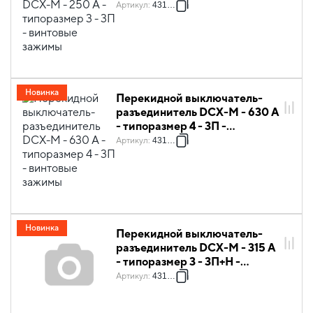
винтовые зажимы
Артикул
:
431106
Новинка
Перекидной выключатель-
разъединитель DCX-M - 630 А
- типоразмер 4 - 3П -
винтовые зажимы
Артикул
:
431109
Новинка
Перекидной выключатель-
разъединитель DCX-M - 315 А
- типоразмер 3 - 3П+Н -
винтовые зажимы
Артикул
:
431127