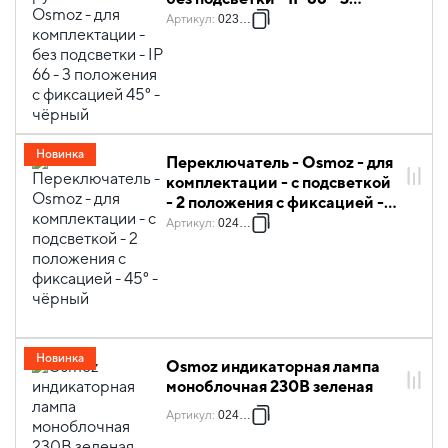
положения с фиксацией 45° -
Артикул
:
023923
чёрный
Новинка
Переключатель - Osmoz - для
комплектации - с подсветкой
- 2 положения с фиксацией -
45° - чёрный
Артикул
:
024033
Новинка
Osmoz индикаторная лампа
моноблочная 230В зеленая
Артикул
:
024612