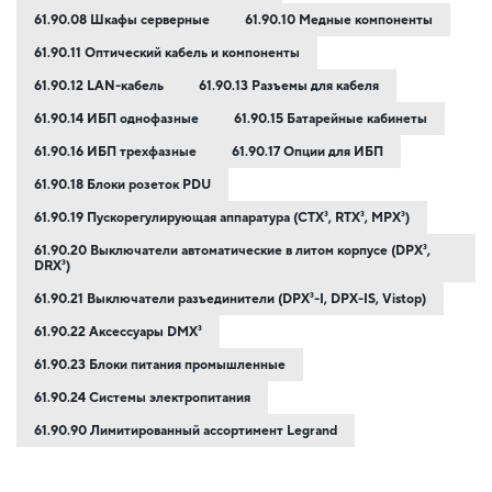
61.90.08 Шкафы серверные
61.90.10 Медные компоненты
61.90.11 Оптический кабель и компоненты
61.90.12 LAN-кабель
61.90.13 Разъемы для кабеля
61.90.14 ИБП однофазные
61.90.15 Батарейные кабинеты
61.90.16 ИБП трехфазные
61.90.17 Опции для ИБП
61.90.18 Блоки розеток PDU
61.90.19 Пускорегулирующая аппаратура (CTX³, RTX³, MPX³)
61.90.20 Выключатели автоматические в литом корпусе (DPX³,
DRX³)
61.90.21 Выключатели разъединители (DPX³-I, DPX-IS, Vistop)
61.90.22 Аксессуары DMX³
61.90.23 Блоки питания промышленные
61.90.24 Системы электропитания
61.90.90 Лимитированный ассортимент Legrand