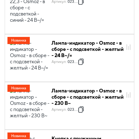
24 В~/=
Артикул
:
023753
Новинка
Лампа-индикатор - Osmoz - в
сборе - с подсветкой - желтый
- 24 В~/=
Артикул
:
023774
Новинка
Лампа-индикатор - Osmoz - в
сборе - с подсветкой - желтый
- 230 В~
Артикул
:
023794
Новинка
Кнопка с пружинным