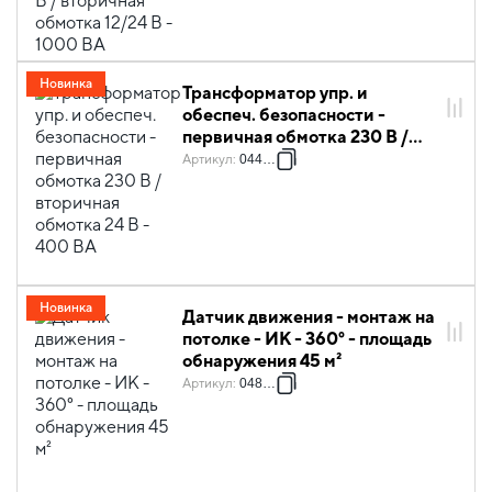
Новинка
Трансформатор упр. и
обеспеч. безопасности -
первичная обмотка 230 В /
вторичная обмотка 24 В - 400
Артикул
:
044216
ВА
Новинка
Датчик движения - монтаж на
потолке - ИК - 360° - площадь
обнаружения 45 м²
Артикул
:
048807