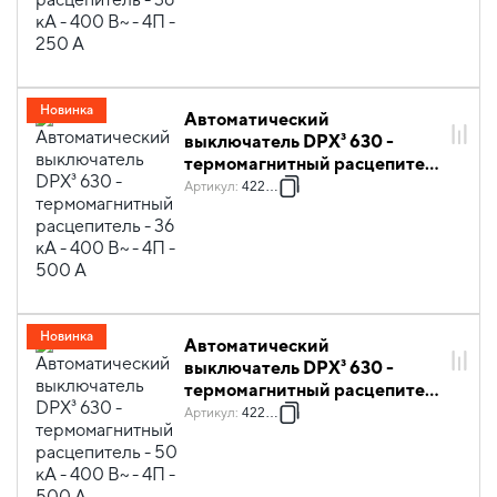
Новинка
Автоматический
выключатель DPX³ 630 -
термомагнитный расцепитель
- 36 кА - 400 В~ - 4П - 500 А
Артикул
:
422008
Новинка
Автоматический
выключатель DPX³ 630 -
термомагнитный расцепитель
- 50 кА - 400 В~ - 4П - 500 А
Артикул
:
422022