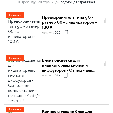
Предыдущая страница
Следующая страница
Новинка
Предохранитель типа gG -
размер 00 - с индикатором -
100 A
Артикул
:
016345
Новинка
Блок подсветки для
индикаторных кнопок и
диффузоров - Osmoz - для
комплектации - под винт -
Артикул
:
022924
48В~/= - жёлтый
Новинка
Комплектующий блок для