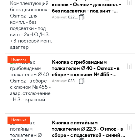
кнопок - Osmoz - для компл. -
без подсветки - под винт -
2xН.О./Н.З. + 3-постовой монт.
Артикул
:
022966
адаптер
Новинка
Кнопка с грибовидным
толкателем ∅ 40 - Osmoz - в
сборе - с ключом № 455 -
авар. отключение - Н.З. -
Артикул
:
023722
красный
Новинка
Кнопка с потайным
толкателем ∅ 22,3 - Osmoz - в
сборе - с подсветкой - синий -