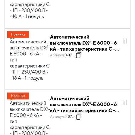
Новинка
Автоматический
выключатель DX³-E 6000 - 6
кА - тип характеристики C -
1П - 230/400 В~ - 16 А - 1
Артикул
:
407263
модуль
Новинка
Автоматический
выключатель DX³-E 6000 - 6
кА - тип характеристики C -
1П - 230/400 В~ - 20 А - 1
Артикул
:
407264
модуль