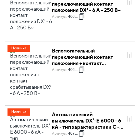
переключающий контакт
положения DX³ - 6 А - 250 В~
Артикул
:
406258
Новинка
Вспомогательный
переключающий контакт
положения + контакт
срабатывания DX³ - 6 А - 250
Артикул
:
406266
В~
Новинка
Автоматический
выключатель DX³-E 6000 - 6
кА - тип характеристики C -
1П - 230/400 В~ - 10 А - 1
Артикул
:
407261
модуль