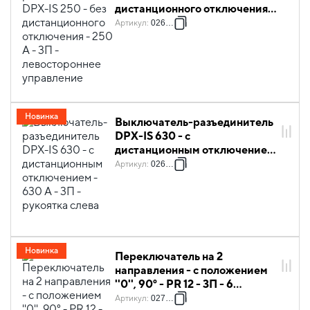
дистанционного отключения -
250 A - 3П - левостороннее
Артикул
:
026623
управление
Новинка
Выключатель-разъединитель
DPX-IS 630 - с
дистанционным отключением
- 630 A - 3П - рукоятка слева
Артикул
:
026681
Новинка
Переключатель на 2
направления - с положением
''0'', 90° - PR 12 - 3П - 6
контактов - крепление на
Артикул
:
027492