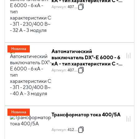
кА - тип характеристики C -
3П - 230/400 В~ - 32 А - 3
Артикул
:
407294
модуля
Новинка
Автоматический
выключатель DX³-E 6000 - 6
кА - тип характеристики C -
3П - 230/400 В~ - 40 А - 3
Артикул
:
407295
модуля
Новинка
Трансформатор тока 400/5A
Артикул
:
412125