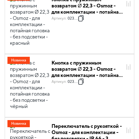
возвратом ∅ 22,3 - Osmoz -
для комплектации - потайная
головка - без подсветки -
Артикул
:
023801
красный
Новинка
Кнопка с пружинным
возвратом ∅ 22,3 - Osmoz -
для комплектации - потайная
головка - без подсветки -
Артикул
:
023806
чёрный
Новинка
Переключатель с рукояткой -
Osmoz - для комплектации -
без подсветки - IP 66 - 3