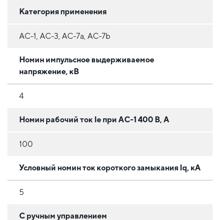
Категория применения
АС-1, АС-3, АС-7а, АС-7b
Номин импульсное выдерживаемое
напряжение, кВ
4
Номин рабочий ток Ie при AC-1 400 В, А
100
Условный номин ток короткого замыкания Iq, кА
5
С ручным управлением